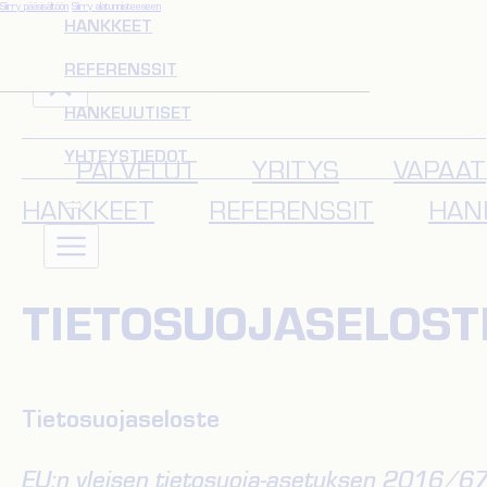
Siirry pääsisältöön
Siirry alatunnisteeseen
HANKKEET
REFERENSSIT
HANKEUUTISET
YHTEYSTIEDOT
PALVELUT
YRITYS
VAPAAT
HANKKEET
REFERENSSIT
HAN
TIETOSUOJASELOST
Tietosuojaseloste
EU:n yleisen tietosuoja-asetuksen 2016/67